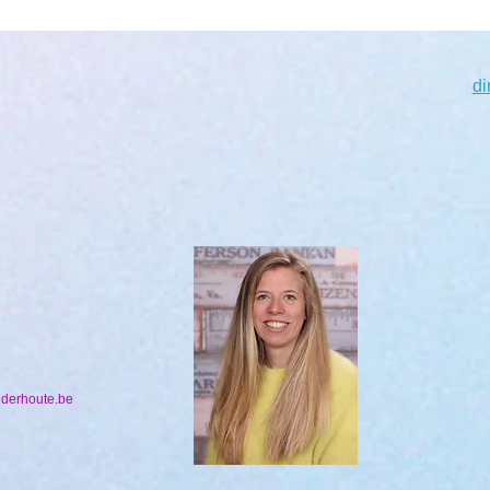
di
nderhoute.be